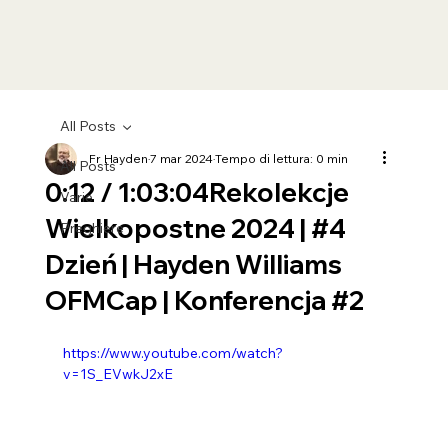
All Posts
Fr Hayden
7 mar 2024
Tempo di lettura: 0 min
All Posts
0:12 / 1:03:04Rekolekcje
Varie
Wielkopostne 2024 | #4
Preghiere
Dzień | Hayden Williams
OFMCap | Konferencja #2
https://www.youtube.com/watch?
v=1S_EVwkJ2xE