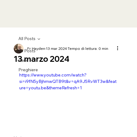
All Posts
Fr Hayden
13 mar 2024
Tempo di lettura: 0 min
All Posts
13 marzo 2024
Varie
Preghiere
https://www.youtube.com/watch?
si=i9fN5yBjhmwQTB9t&v=qA9J5RvWT3w&feat
ure=youtu.be&themeRefresh=1