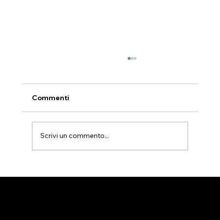
Commenti
Scrivi un commento...
“E voi, chi dite che Io sia?” – Catechesi
di Fra Hayden Williams | Convegno
RnS Rüsselsheim 2025