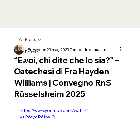
All Posts
Fr Hayden
25 mag 2025
Tempo di lettura: 1 min
All Posts
“E voi, chi dite che Io sia?” –
Varie
Catechesi di Fra Hayden
Preghiere
Williams | Convegno RnS
Rüsselsheim 2025
https://www.youtube.com/watch?
v=R6fydR6fbwQ