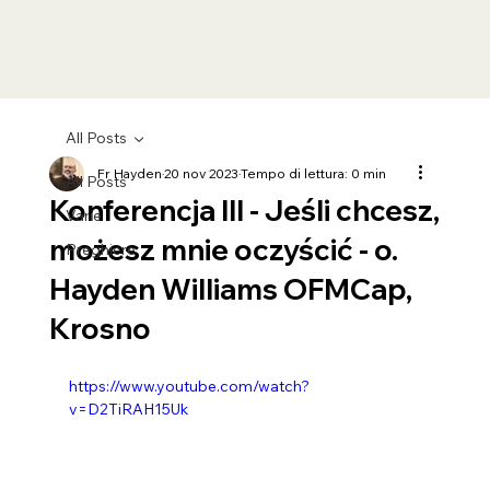
All Posts
Fr Hayden
20 nov 2023
Tempo di lettura: 0 min
All Posts
Konferencja III - Jeśli chcesz,
Varie
możesz mnie oczyścić - o.
Preghiere
Hayden Williams OFMCap,
Krosno
https://www.youtube.com/watch?
v=D2TiRAH15Uk