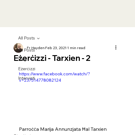
All Posts
Fr Hayden
Feb 23, 2021
1 min read
All Posts
Eżerċizzi - Tarxien - 2
Varji
Eżerċizzi
https://www.facebook.com/watch/?
Intervisti
v=237514778082124
Parroċċa Marija Annunzjata Ħal Tarxien