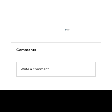
Comments
Write a comment...
Eżerċizzi tar-Randan | Kairos (1) | Fr
Hayden