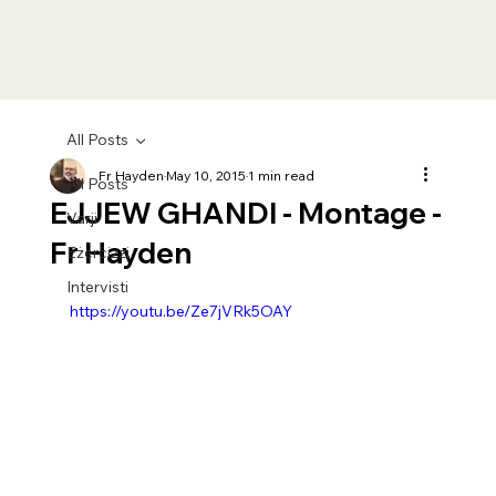
All Posts
Fr Hayden
May 10, 2015
1 min read
All Posts
EJJEW GHANDI - Montage -
Varji
Fr Hayden
Eżerċizzi
Intervisti
https://youtu.be/Ze7jVRk5OAY