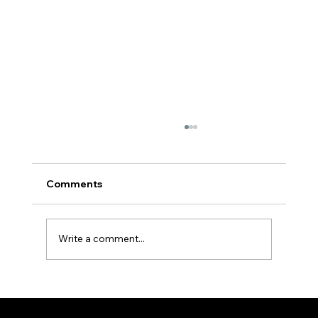
Comments
Write a comment...
Il-kompassjoni ta' Ġesu - Fr Hayden