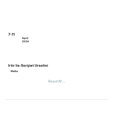
7-11
April
2026
Irtir lis-Sorijiet Ursolini
Malta
Read More