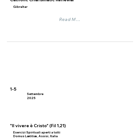
Gibraltar
Read More
1-5
Settembre
2025
"Il vivere è Cristo" (Fil 1,21)
Esercizi Spirituali aperti a tutti
Domus Lætitiæ, Assisi, Italia