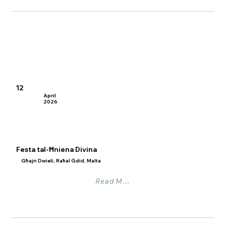
12
April
2026
Festa tal-Ħniena Divina
Għajn Dwieli, Raħal Ġdid, Malta
Read More