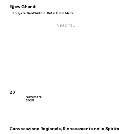
Ejjew Għandi
Knisja ta’ Sant’Antnin, Raħal Ġdid, Malta
Read More
23
Novembre
2025
Convocazione Regionale, Rinnovamento nello Spirito