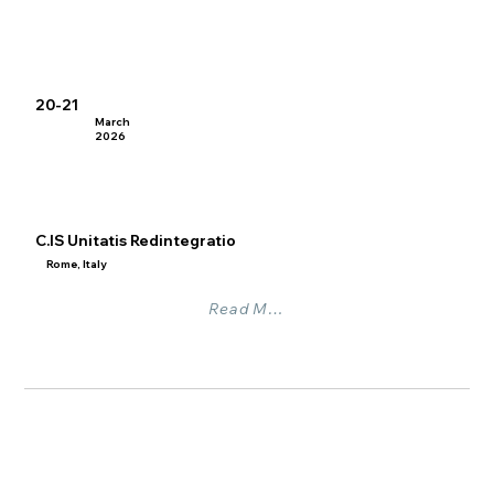
20-21
March
2026
C.IS Unitatis Redintegratio
Rome, Italy
Read More