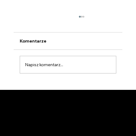
Komentarze
Napisz komentarz...
onferencja I - o. Hayden Williams OFM
Cap | XV Podkarpackie Forum
Charyzmatyczne